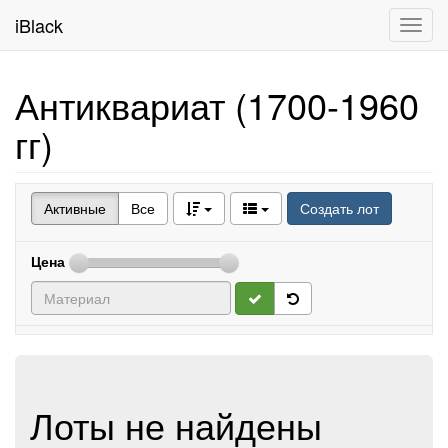
iBlack
Toggl
navig
Антиквариат (1700-1960
гг)
Активные
Все
Создать лот
Цена
Лоты не найдены