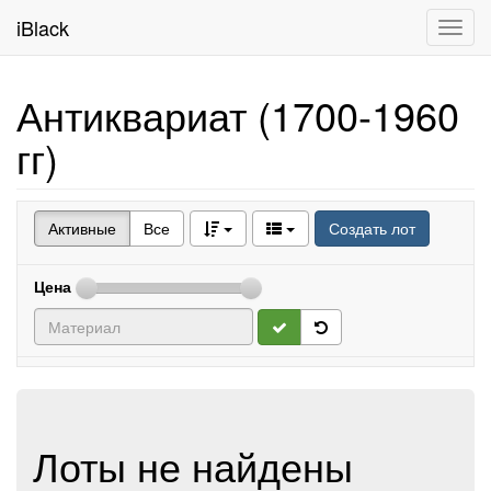
iBlack
Toggl
navig
Антиквариат (1700-1960
гг)
Активные
Все
Создать лот
Цена
Лоты не найдены