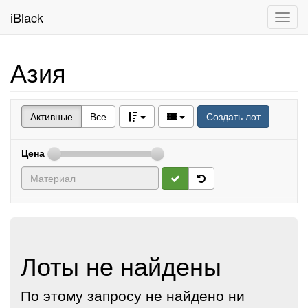
iBlack
Toggl
navig
Азия
Активные
Все
Создать лот
Цена
Лоты не найдены
По этому запросу не найдено ни