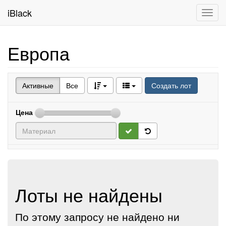
iBlack
Toggl
navig
Европа
Активные
Все
Создать лот
Цена
Лоты не найдены
По этому запросу не найдено ни