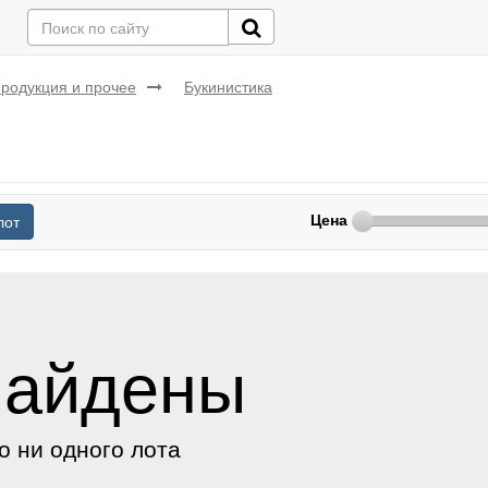
родукция и прочее
Букинистика
Цена
лот
найдены
о ни одного лота