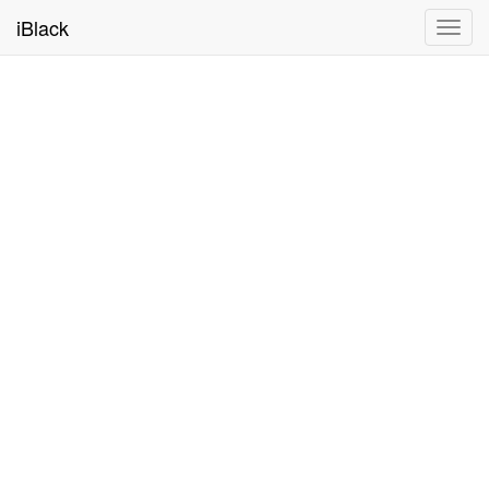
iBlack
Toggl
navig