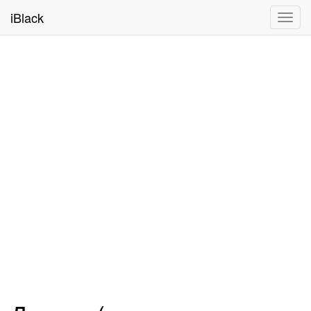
iBlack
Toggl
navig