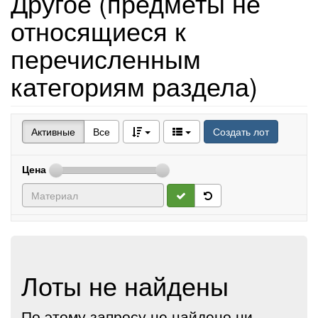
Другое (предметы не
относящиеся к
перечисленным
категориям раздела)
Активные
Все
Создать лот
Цена
Лоты не найдены
По этому запросу не найдено ни