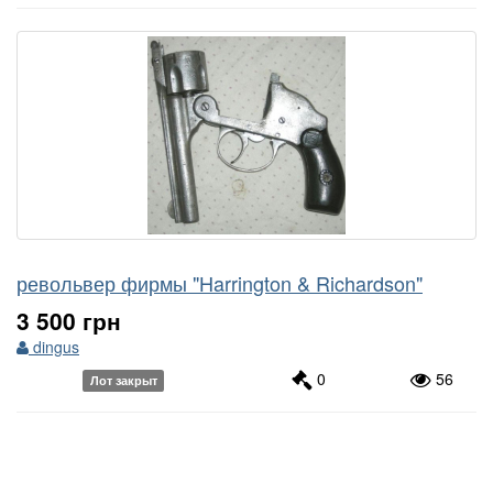
револьвер фирмы "Harrington & Richardson"
3 500 грн
dingus
0
56
Лот закрыт