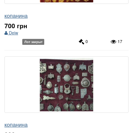
копанина
700 грн
Deiw
0
17
Лот закрыт
копанина