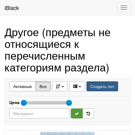
iBlack
Toggl
navig
Другое (предметы не
относящиеся к
перечисленным
категориям раздела)
Активные
Все
Создать лот
Цена