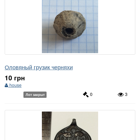
Оловяный грузик черняхи
10 грн
house
0
3
Лот закрыт