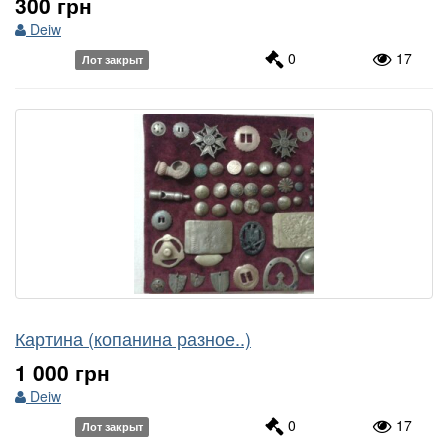
300 грн
Deiw
0
17
Лот закрыт
Картина (копанина разное..)
1 000 грн
Deiw
0
17
Лот закрыт