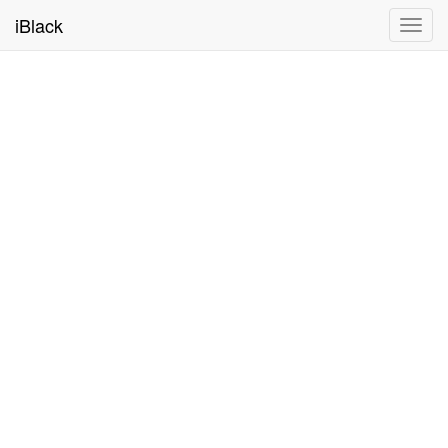
iBlack
Toggl
navig