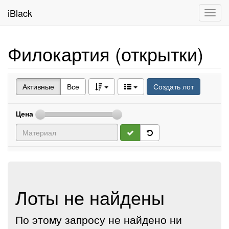
iBlack
Toggl
navig
Филокартия (открытки)
Активные
Все
Создать лот
Цена
Лоты не найдены
По этому запросу не найдено ни