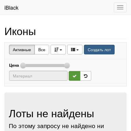
iBlack
Toggl
navig
Иконы
Активные
Все
Создать лот
Цена
Лоты не найдены
По этому запросу не найдено ни