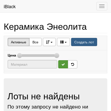
iBlack
Toggl
navig
Керамика Энеолита
Активные
Все
Создать лот
Цена
Лоты не найдены
По этому запросу не найдено ни