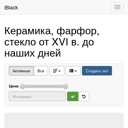
iBlack
Toggl
navig
Керамика, фарфор,
стекло от XVI в. до
наших дней
Активные
Все
Создать лот
Цена