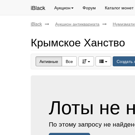
iBlack
Аукцион
Форум
Каталог монет
iBlack
Аукцион антиквариата
Нумизмати
Крымское Ханство
Активные
Все
Создать 
Лоты не 
По этому запросу не найден