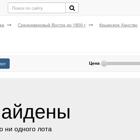
ка
Средневековый Восток до 1800 г
Крымское Ханство
Цена
лот
найдены
о ни одного лота