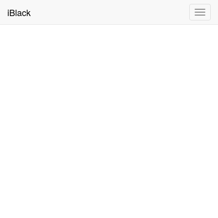
iBlack
Toggl
navig