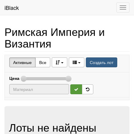
iBlack
Toggl
navig
Римская Империя и
Византия
Активные
Все
Создать лот
Цена
Лоты не найдены