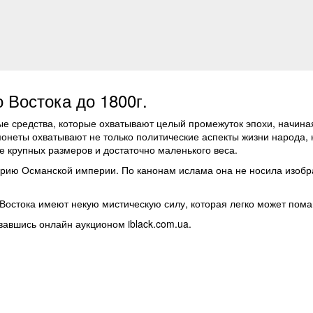
 Востока до 1800г.
е средства, которые охватывают целый промежуток эпохи, начиная
неты охватывают не только политические аспекты жизни народа, н
е крупных размеров и достаточно маленького веса.
орию Османской империи. По канонам ислама она не носила изобр
остока имеют некую мистическую силу, которая легко может поман
вавшись онлайн аукционом iblack.com.ua.