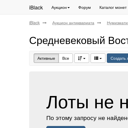
iBlack
Аукцион
Форум
Каталог монет
iBlack
Аукцион антиквариата
Нумизмати
Средневековый Вост
Активные
Все
Создать 
Лоты не 
По этому запросу не найден