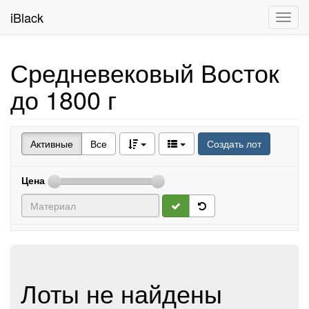
iBlack
Toggl
navig
Средневековый Восток
до 1800 г
Активные
Все
Создать лот
Цена
Лоты не найдены