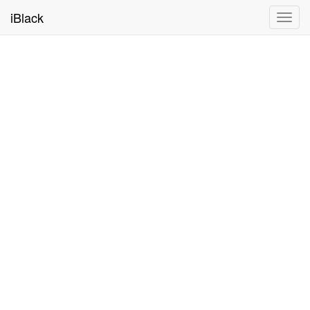
iBlack
Toggl
navig