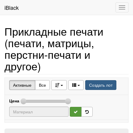
iBlack
Toggl
navig
Прикладные печати
(печати, матрицы,
перстни-печати и
другое)
Активные
Все
Создать лот
Цена