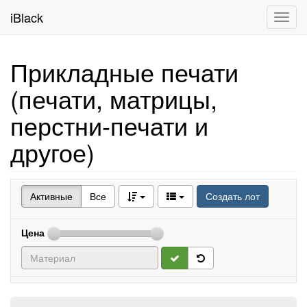
iBlack
Toggl
navig
Прикладные печати
(печати, матрицы,
перстни-печати и
другое)
Активные
Все
Создать лот
Цена