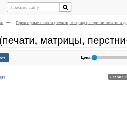
ка
Прикладные печати (печати, матрицы, перстни-печати и др
печати, матрицы, перстни-
Цена
лот
ки
Лот закры