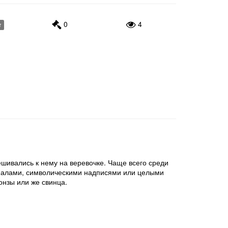
0
4
т
ешивались к нему на веревочке. Чаще всего среди
циалами, символическими надписями или целыми
онзы или же свинца.