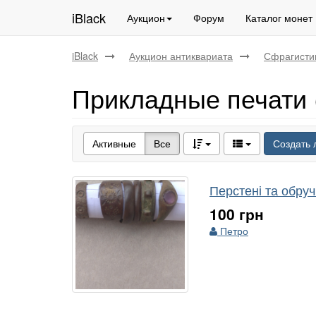
iBlack
Аукцион
Форум
Каталог монет
iBlack
Аукцион антиквариата
Сфрагисти
Прикладные печати (
Активные
Все
Создать 
Перстені та обруч
100 грн
Петро