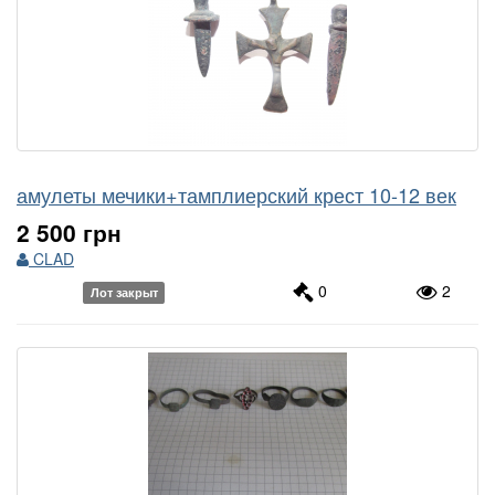
амулеты мечики+тамплиерский крест 10-12 век
2 500 грн
CLAD
0
2
Лот закрыт