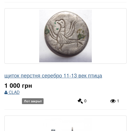
щиток перстня серебро 11-13 век птица
1 000 грн
CLAD
0
1
Лот закрыт