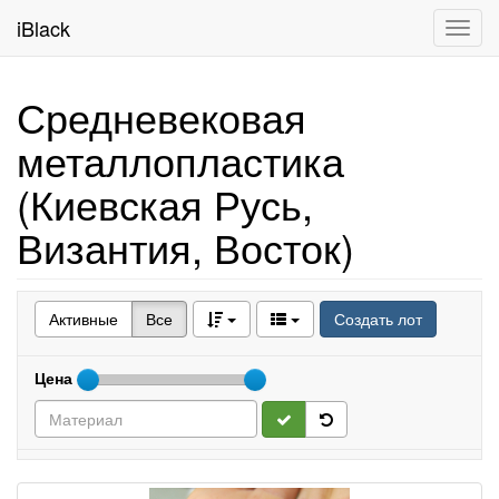
iBlack
Toggl
navig
Средневековая
металлопластика
(Киевская Русь,
Византия, Восток)
Активные
Все
Создать лот
Цена