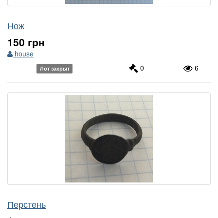
Нож
150 грн
house
0
6
Лот закрыт
Перстень