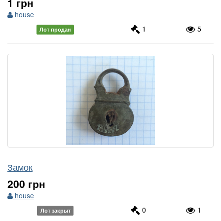
1 грн
house
1
5
Лот продан
Замок
200 грн
house
0
1
Лот закрыт