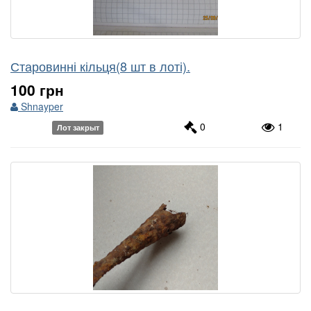
Старовинні кільця(8 шт в лоті).
100 грн
Shnayper
0
1
Лот закрыт