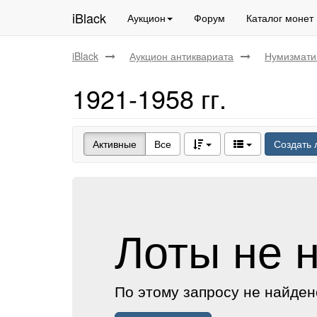
iBlack
Аукцион
Форум
Каталог монет
iBlack
Аукцион антиквариата
Нумизмати
1921-1958 гг.
Активные
Все
Создать 
Лоты не 
По этому запросу не найден