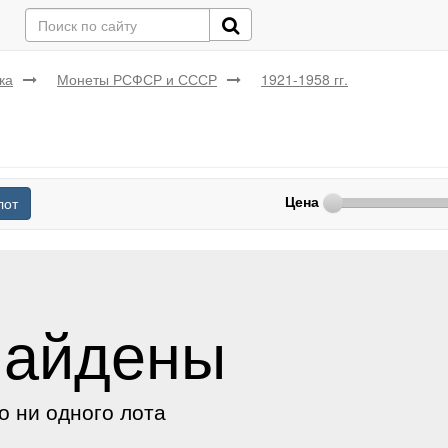
ка
Монеты РСФСР и СССР
1921-1958 гг.
Цена
лот
найдены
о ни одного лота