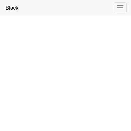
iBlack
Toggl
navig