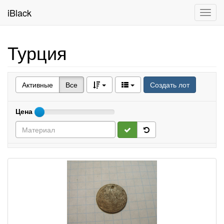
iBlack
Toggl
navig
Турция
Активные
Все
Создать лот
Цена