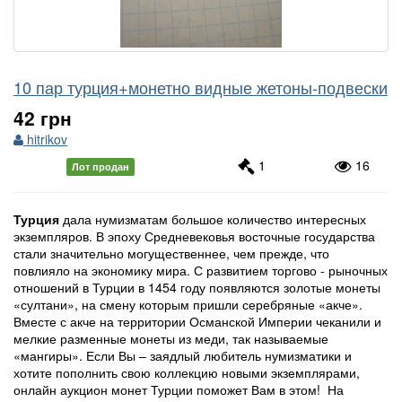
10 пар турция+монетно видные жетоны-подвески
42 грн
hitrikov
1
16
Лот продан
Турция
дала нумизматам большое количество интересных
экземпляров. В эпоху Средневековья восточные государства
стали значительно могущественнее, чем прежде, что
повлияло на экономику мира. С развитием торгово - рыночных
отношений в Турции в 1454 году появляются золотые монеты
«султани», на смену которым пришли серебряные «акче».
Вместе с акче на территории Османской Империи чеканили и
мелкие разменные монеты из меди, так называемые
«мангиры». Если Вы – заядлый любитель нумизматики и
хотите пополнить свою коллекцию новыми экземплярами,
онлайн аукцион монет Турции поможет Вам в этом! На