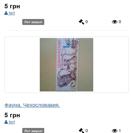
5 грн
terl
0
0
Лот закрыт
Фауна. Чехословакия.
5 грн
terl
0
1
Лот закрыт