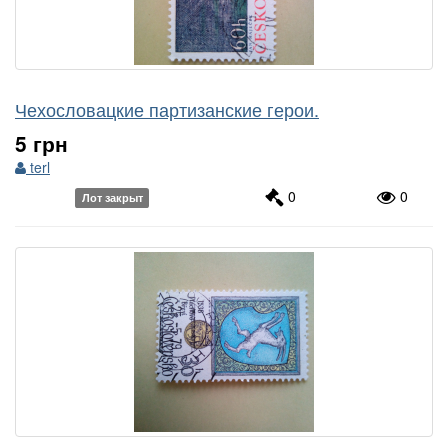
Чехословацкие партизанские герои.
5 грн
terl
0
0
Лот закрыт