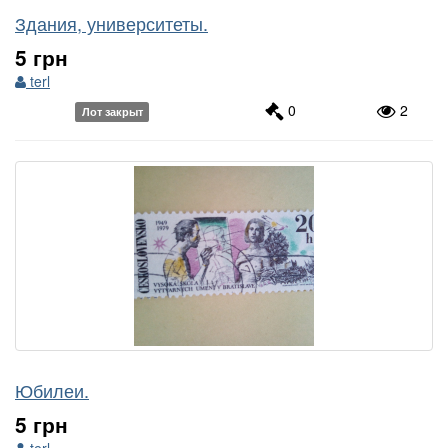
Здания, университеты.
5 грн
terl
0
2
Лот закрыт
Юбилеи.
5 грн