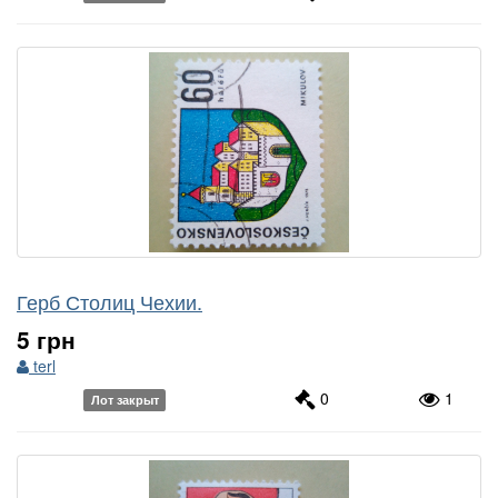
Герб Столиц Чехии.
5 грн
terl
0
1
Лот закрыт