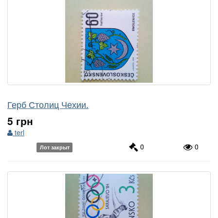
Герб Столиц Чехии.
5 грн
terl
0
0
Лот закрыт