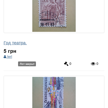
Год театра.
5 грн
terl
0
0
Лот закрыт