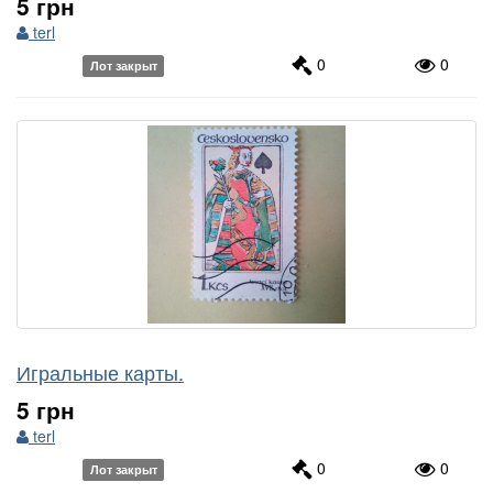
5 грн
terl
0
0
Лот закрыт
Игральные карты.
5 грн
terl
0
0
Лот закрыт