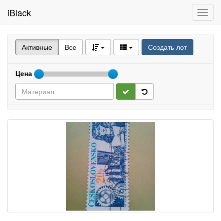
iBlack
Toggl
navig
Активные
Все
Создать лот
Цена