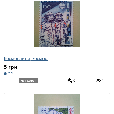
Космонавты, космос.
5 грн
terl
0
1
Лот закрыт