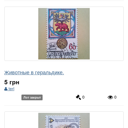
Животные в геральдике.
5 грн
terl
0
0
Лот закрыт