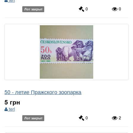
terl
0
0
Лот закрыт
50 - летие Пражского зоопарка
5 грн
terl
0
2
Лот закрыт