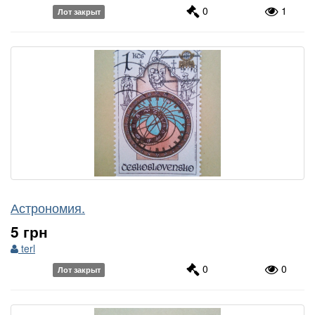
0
1
Лот закрыт
Астрономия.
5 грн
terl
0
0
Лот закрыт