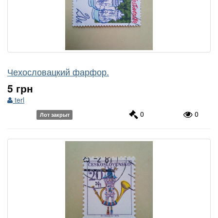
Чехословацкий фарфор.
5 грн
terl
0
0
Лот закрыт