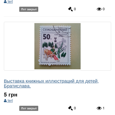
terl
0
0
Лот закрыт
Выставка книжных иллюстраций для детей,
Братислава.
5 грн
terl
0
1
Лот закрыт