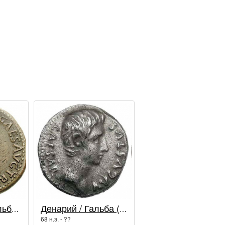
Сестерций / Гальба (68 - 69 гг.)
Денарий / Гальба (68 - 69 гг.)
68 н.э. - ??