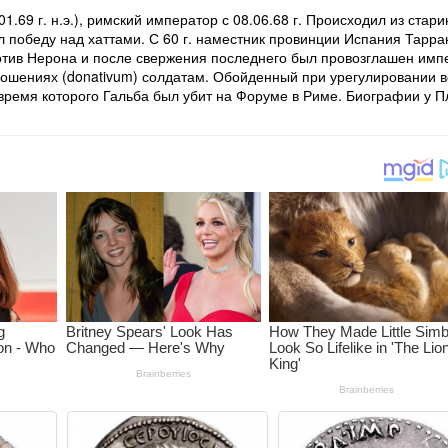
01.69 г. н.э.), римский император с 08.06.68 г. Происходил из стар
победу над хаттами. С 60 г. наместник провинции Испания Таррако
ротив Нерона и после свержения последнего был провозглашен имп
ношениях (donativum) солдатам. Обойденный при урегулировании 
время которого Гальба был убит на Форуме в Риме. Биографии у П