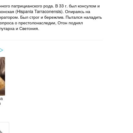
инного патрицианского рода. В 33 г. был консулом и
нская (Hispania Tarraconensis). Опираясь на
ератором. Был строг и бережлив. Пытался наладить
вопроса о престолонаследии, Отон поднял
лутарха и Светония.