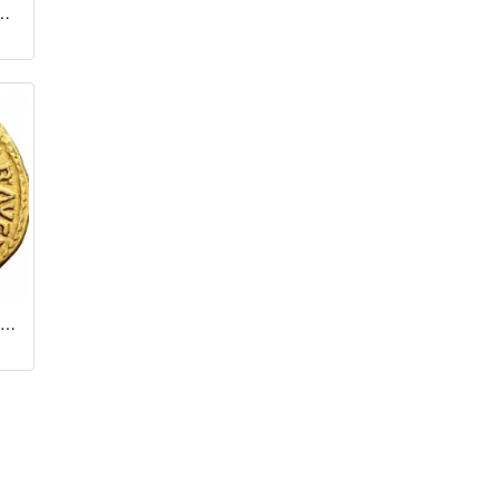
ьба (68 - 69 гг.)
Аурей / Гальба (68 - 69 гг.)