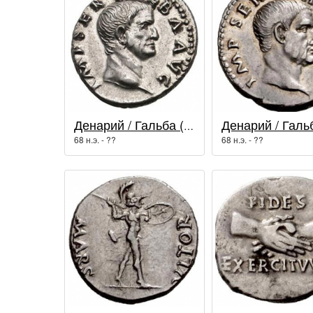
Денарий / Гальба (68 - 69 гг.)
68 н.э. - ??
68 н.э. - ??