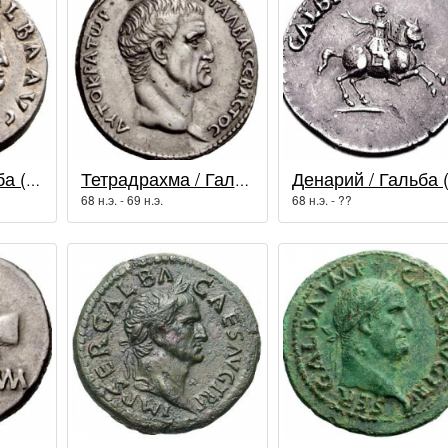
Денарий / Гальба (68 - 69 гг.)
Тетрадрахма / Гальба (68 - 69 гг.)
68 н.э. - 69 н.э.
68 н.э. - ??