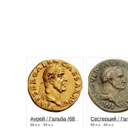
Аурей / Гальба (68 - 69 гг.)
68 н.э. - 69 н.э.
68 н.э. - 69 н.э.