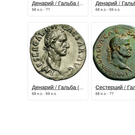
Денарий / Гальба (68 - 69 гг.)
68 н.э. - ??
68 н.э. - 69 н.э.
Денарий / Гальба (68 - 69 гг.)
68 н.э. - 69 н.э.
68 н.э. - ??