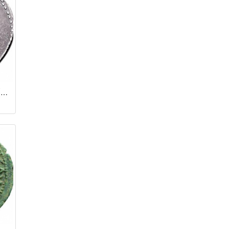
Денарий / Гальба (68 - 69 гг.)