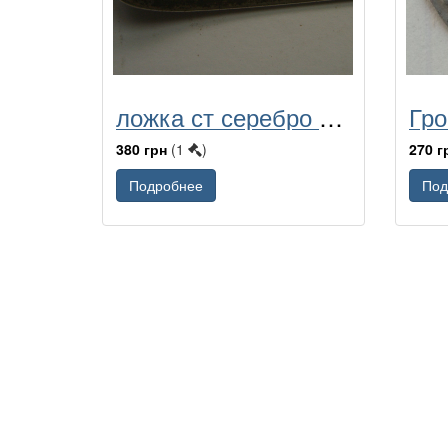
ложка ст серебро с клеймами
380 грн
(1
)
270 г
Подробнее
Под