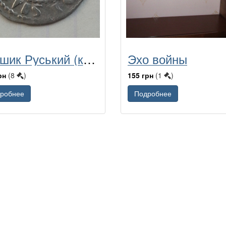
Грошик Руський (квартник)
Эхо войны
рн
(8
)
155 грн
(1
)
робнее
Подробнее