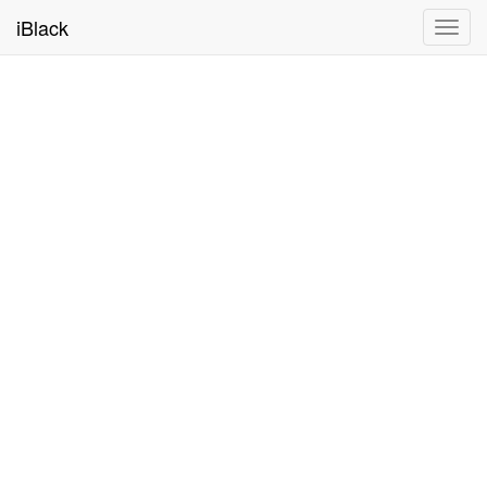
iBlack
Toggl
navig