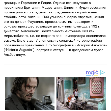
границы в Германии и Реции. Однако вспыхнувшие в
провинциях Британия, Мавретания, Египет и Иудея восстания
против римского владычества предвещали скорый конец
стабильности. Антонин Пий усыновил Марка Аврелия, женил
его на дочери Фаустине, провозгласил императором и
основал просуществовавшую до кончины Коммода в 192 г.
династию Антонинов1. Деятельность Антонина Пия как
миролюбивого, т.е. не ведшего войн, императора оценивалась
высоко. Вплоть до IV в. он слыл в сенатской историографии
образцовым правителем. Его биография в «Истории Августов»
(“Historia Augusta”); портрет и статуя — в дрезденском музее
Альбертинум.