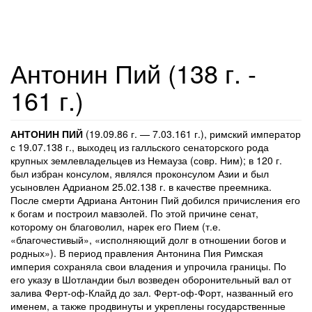
Антонин Пий (138 г. -
161 г.)
АНТОНИН ПИЙ
(19.09.86 г. — 7.03.161 г.), римский император
с 19.07.138 г., выходец из галльского сенаторского рода
крупных землевладельцев из Немауза (совр. Ним); в 120 г.
был избран консулом, являлся проконсулом Азии и был
усыновлен Адрианом 25.02.138 г. в качестве преемника.
После смерти Адриана Антонин Пий добился причисления его
к богам и построил мавзолей. По этой причине сенат,
которому он благоволил, нарек его Пием (т.е.
«благочестивый», «исполняющий долг в отношении богов и
родных»). В период правления Антонина Пия Римская
империя сохраняла свои владения и упрочила границы. По
его указу в Шотландии был возведен оборонительный вал от
залива Ферт-оф-Клайд до зал. Ферт-оф-Форт, названный его
именем, а также продвинуты и укреплены государственные