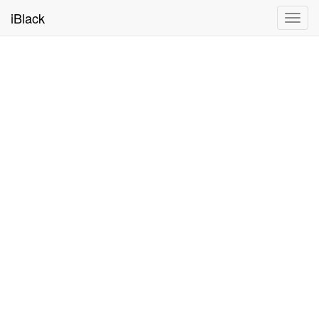
iBlack
Toggl
navig