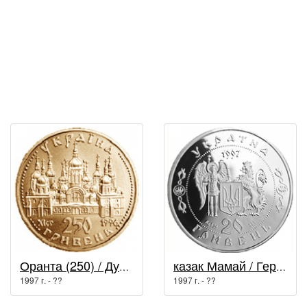
Оранта (250) / Духовные сокровища Украины
казак Мамай / Герои казацкой эпохи
1997 г. - ??
1997 г. - ??