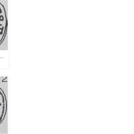
нар / Болеслав I Храбрый