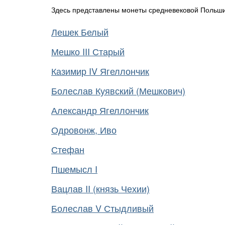
Здесь представлены монеты средневековой Польш
Лешек Белый
Мешко III Старый
Казимир IV Ягеллончик
Болеслав Куявский (Мешкович)
Александр Ягеллончик
Одровонж, Иво
Стефан
Пшемысл I
Вацлав II (князь Чехии)
Болеслав V Стыдливый