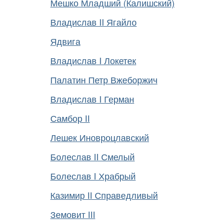
Мешко Младший (Калишский)
Владислав II Ягайло
Ядвига
Владислав I Локетек
Палатин Петр Вжеборжич
Владислав I Герман
Самбор II
Лешек Иновроцлавский
Болеслав II Смелый
Болеслав I Храбрый
Казимир II Справедливый
Земовит III