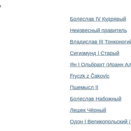
и
Болеслав IV Кудрявый
Неизвесный правитель
Владислав III Тонконоги
Сигизмунд I Старый
Ян I Ольбрахт (Иоанн А
Fryczk z Čakovic
Пшемысл II
Болеслав Набожный
Лешек Чёрный
Одон I Великопольский 