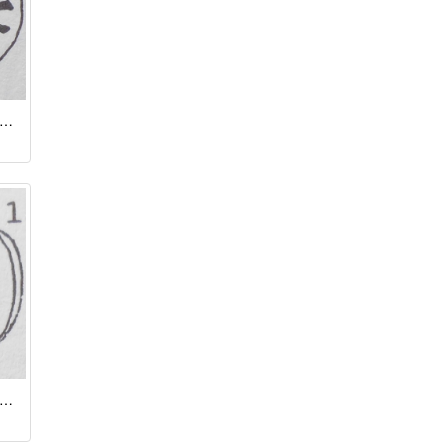
нар / Болеслав I Храбрый
нар / Болеслав I Храбрый