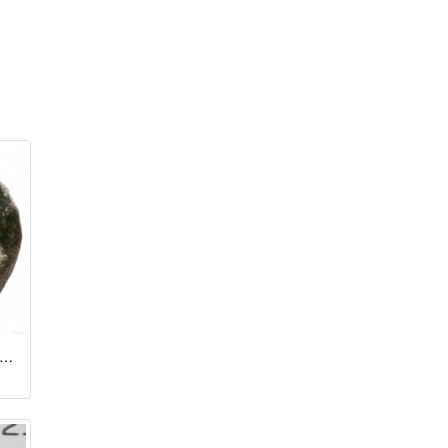
нар / Болеслав I Храбрый