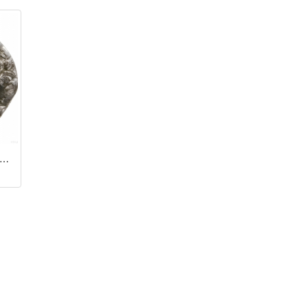
нар / Болеслав I Храбрый