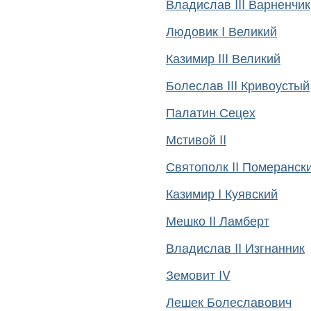
Владислав III Варненчик
Людовик I Великий
Казимир III Великий
Болеслав III Кривоустый
Палатин Сецех
Мстивой II
Святополк II Померанск
Казимир I Куявский
Мешко II Ламберт
Владислав II Изгнанник
Земовит IV
Лешек Болеславович