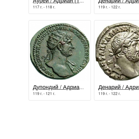
Аурей / Адриан (117 - 138 гг.)
117 г. - 118 г.
119 г. - 122 г.
Дупондий / Адриан (117 - 138 гг.)
119 г. - 121 г.
119 г. - 122 г.