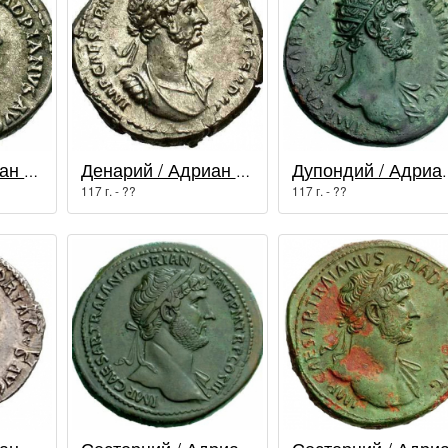
Денарий / Адриан (117 - 138 гг.)
Денарий / Адриан (117 - 138 гг.)
Дупондий / Адр
117 г. - ??
117 г. - ??