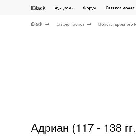
iBlack
Аукцион
Форум
Каталог монет
iBlack
Каталог монет
Монеты древнего 
Адриан (117 - 138 гг.