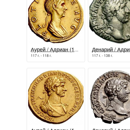
Аурей / Адриан (117 - 138 гг.)
117 г. - 118 г.
117 г. - 138 г.