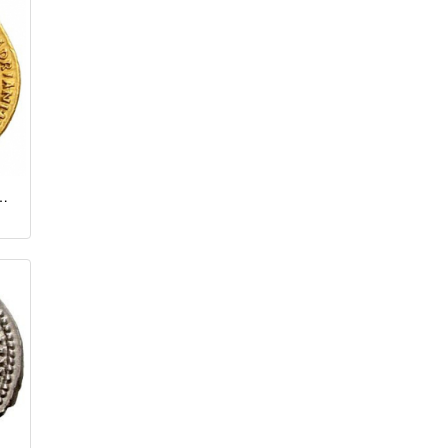
н (117 - 138 гг.)