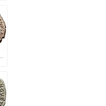
нарий / Адриан (117 - 138 гг.)