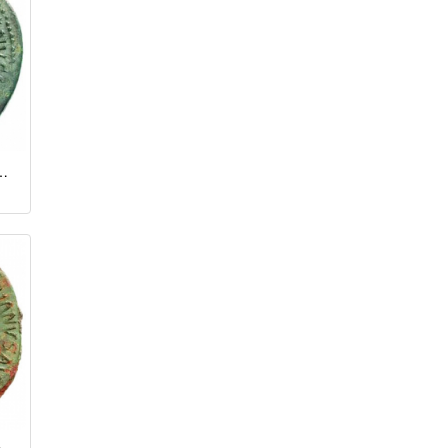
иан (117 - 138 гг.)