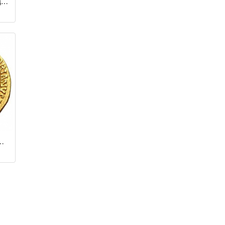
Сестерций / Адриан (117 - 138 гг.)
н (117 - 138 гг.)