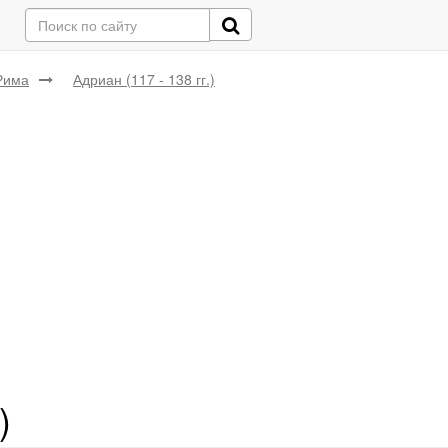
Рима
Адриан (117 - 138 гг.)
)