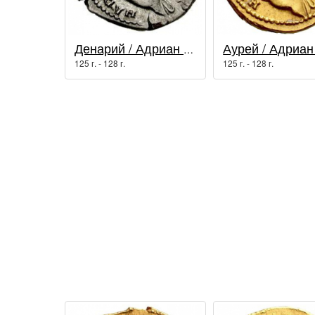
Денарий / Адриан (117 - 138 гг.)
125 г. - 128 г.
125 г. - 128 г.