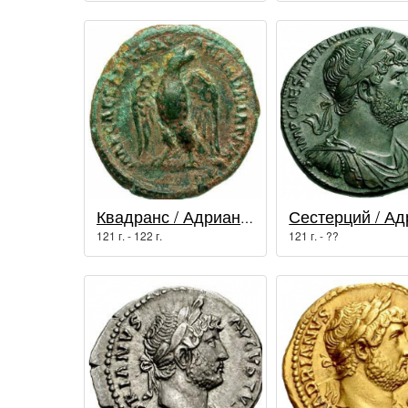
Квадранс / Адриан (117 - 138 гг.)
121 г. - 122 г.
121 г. - ??