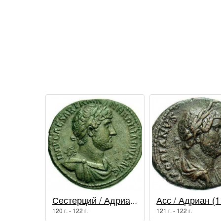
Сестерций / Адриан (117 - 138 гг.)
120 г. - 122 г.
121 г. - 122 г.