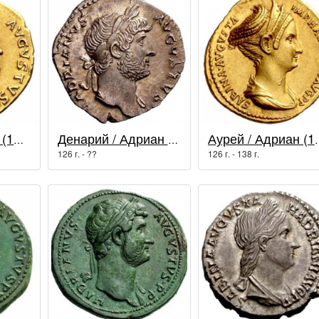
Аурей / Адриан (117 - 138 гг.)
Денарий / Адриан (117 - 138 гг.)
Аурей / Адриа
126 г. - ??
126 г. - 138 г.