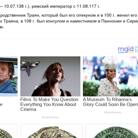
— 10.07.138 г.), римский император с 11.08.117 г.
 родственник Траян, который был его опекуном и в 100 г. женил ег
х Траяна, в 108 г. был консулом и наместником в Паннонии и Сир
м.