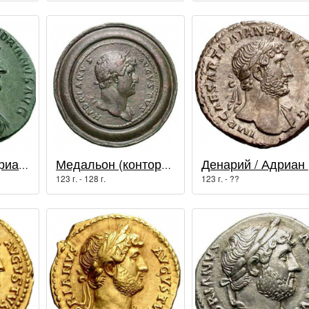
Сестерций / Адриан (117 - 138 гг.)
Медальон (конторниат) / Адриан (117 - 138 гг.)
Де
123 г. - 128 г.
123 г. - ??