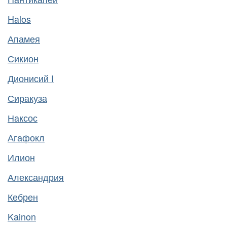
Halos
Апамея
Сикион
Дионисий I
Сиракуза
Наксос
Агафокл
Илион
Александрия
Кебрен
Kainon