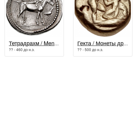
Тетрадрахм / Mende
Гекта / Монеты древней Греции
?? - 460 до н.э.
?? - 500 до н.э.