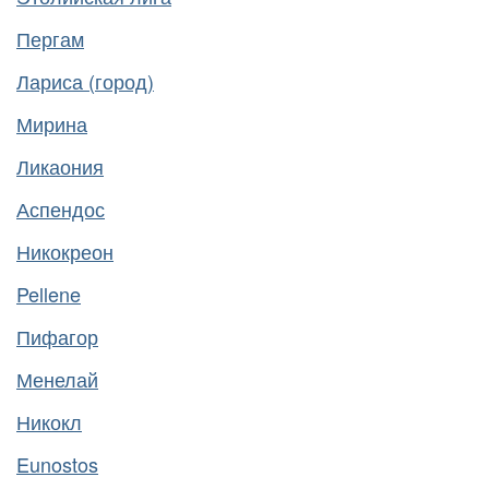
Пергам
Лариса (город)
Мирина
Ликаония
Аспендос
Никокреон
Pellene
Пифагор
Менелай
Никокл
Eunostos