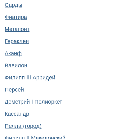
Сарды
Фиатира
Метапонт
Гераклея
Аканф
Вавилон
Филипп III Арридей
Персей
Деметрий I Полиоркет
Кассандр
Пелла (город)
Филипп II Македонский