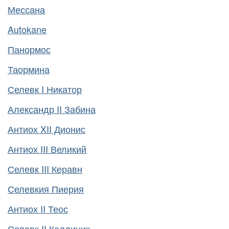
Мессана
Autokane
Панормос
Таормина
Селевк I Никатор
Александр II Забина
Антиох XII Дионис
Антиох III Великий
Селевк III Керавн
Селевкия Пиерия
Антиох II Теос
Селевк II Каллиник