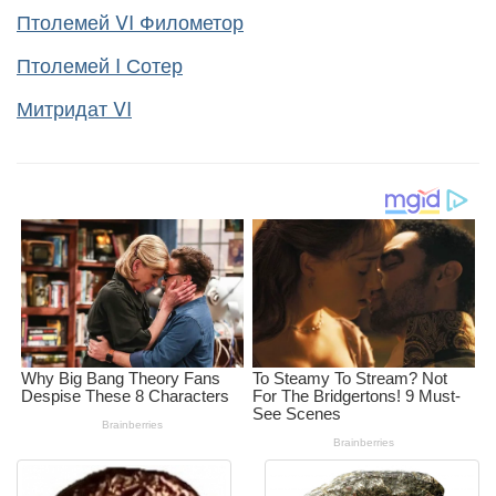
Птолемей VI Филометор
Птолемей I Сотер
Митридат VI