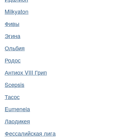
Milkyaton
Фивы
Эгина
Ольбия
Родос
Антиох VIII Грип
Scepsis
Тасос
Eumeneia
Лаодикея
Фессалийская лига