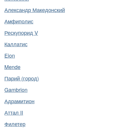
Александр Македонский
Амфиполис
Рескупорид V
Каллатис
Eion
Mende
Парий (город)
Gambrion
Адрамитион
Аттал II
Филетер