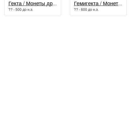
Гекта / Монеты древней Греции
Гемигекта / Монеты древней Греции
?? - 500 до н.э.
?? - 600 до н.э.