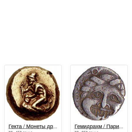
Гекта / Монеты древней Греции
Гемидрахм / Парий (город)