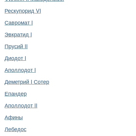
Рескупорид VI
Савромат I
Эвкратид I
Прусий II
Диодот I
Аполлодот I
Деметрий I Сотер
Епандер
Аполлодот II
Афины
Лебедос