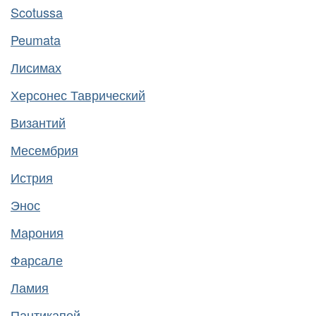
Scotussa
Peumata
Лисимах
Херсонес Таврический
Византий
Месембрия
Истрия
Энос
Марония
Фарсале
Ламия
Пантикапей