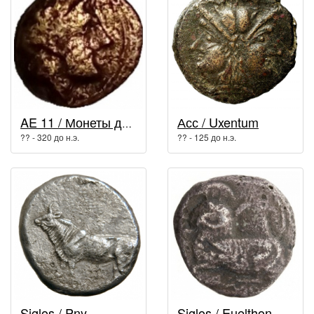
Асс / Uxentum
AE 11 / Монеты древней Греции
?? - 320 до н.э.
?? - 125 до н.э.
Siglos / Pny...
Siglos / Euelthon