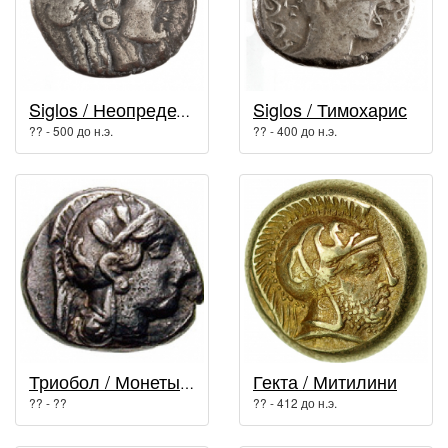
Siglos / Тимохарис
Siglos / Неопределенный король
?? - 500 до н.э.
?? - 400 до н.э.
Гекта / Митилини
Триобол / Монеты древней Греции
?? - ??
?? - 412 до н.э.