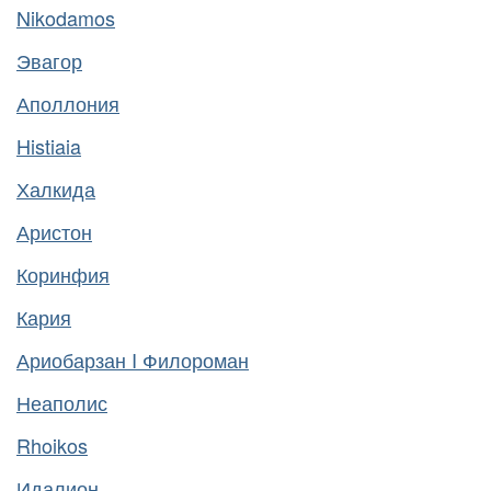
Nikodamos
Эвагор
Аполлония
Histiaia
Халкида
Аристон
Коринфия
Кария
Ариобарзан I Филороман
Неаполис
Rhoikos
Идалион