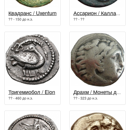
Квадранс / Uxentum
Ассарион / Каллатис
?? - 150 до н.э.
?? - ??
Тригемиобол / Eion
Драхм / Монеты древней Греции
?? - 460 до н.э.
?? - 323 до н.э.