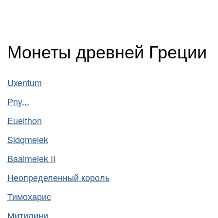
Монеты древней Греции
Uxentum
Pny...
Euelthon
Sidqmelek
Baalmelek II
Неопределенный король
Тимохарис
Митилини