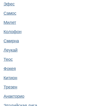
Эфес
Самос
Милет
Колофон
Смирна
Леукай
Теос
Фокея
Китион
Трезен
Анакторио
Этолийская лига