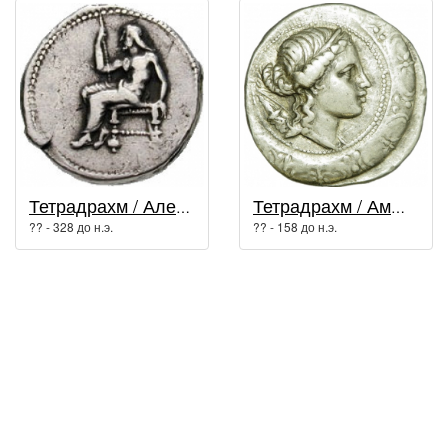
Тетрадрахм / Александр Македонский
Тетрадрахм / Амфиполис
?? - 328 до н.э.
?? - 158 до н.э.