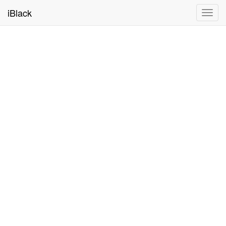
iBlack
Toggl
navig