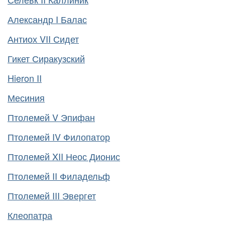
Александр I Балас
Антиох VII Сидет
Гикет Сиракузский
Hieron II
Месиния
Птолемей V Эпифан
Птолемей IV Филопатор
Птолемей XII Неос Дионис
Птолемей II Филадельф
Птолемей III Эвергет
Клеопатра