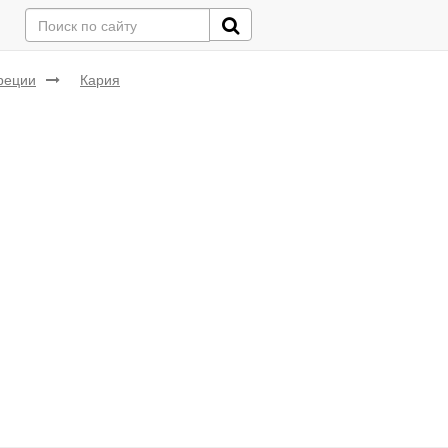
реции
Кария