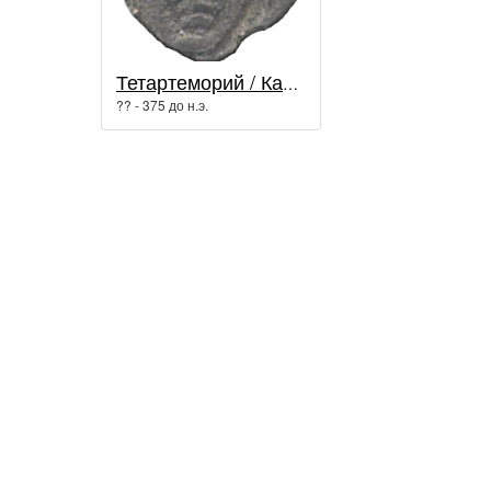
Тетартеморий / Кария
?? - 375 до н.э.