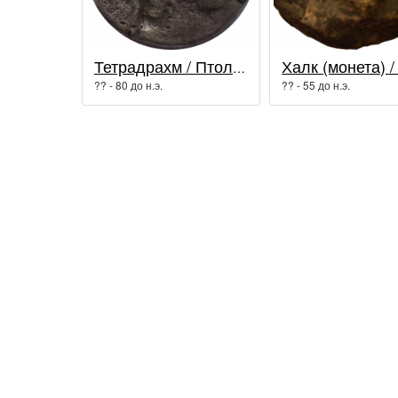
Тетрадрахм / Птолемей XII Неос Дионис
?? - 80 до н.э.
?? - 55 до н.э.