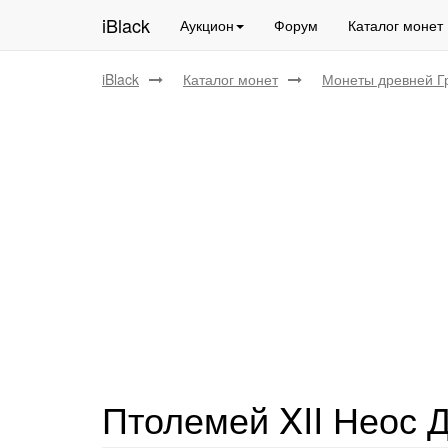
iBlack
Аукцион
Форум
Каталог монет
iBlack
Каталог монет
Монеты древней Г
Птолемей XII Неос 