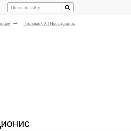
реции
Птолемей XII Неос Дионис
Дионис