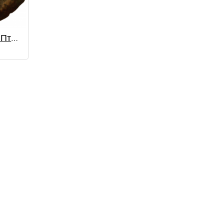
Халк (монета) / Птолемей XII Неос Дионис