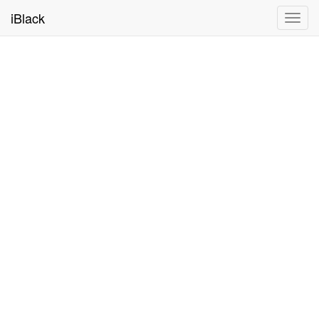
iBlack
Toggl
navig