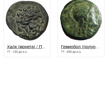
Халк (монета) / Пергам
Гемиобол (полуобол) / Пергам
?? - 133 до н.э.
?? - 200 до н.э.