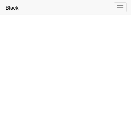
iBlack
Toggl
navig