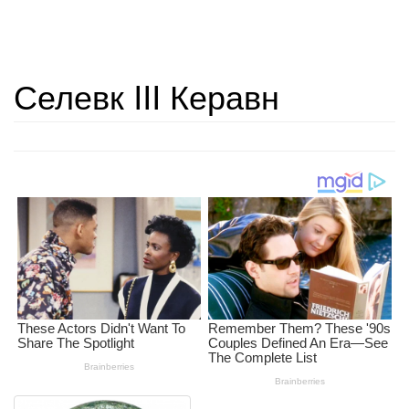
Селевк III Керавн