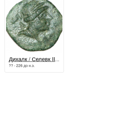
Дихалк / Селевк III Керавн
?? - 226 до н.э.