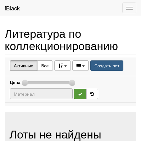
iBlack
Toggl
navig
Литература по
коллекционированию
Активные
Все
Создать лот
Цена
Лоты не найдены