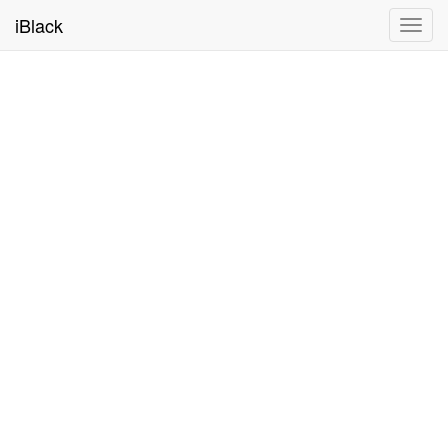
iBlack
Toggl
navig