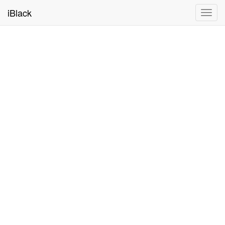
iBlack
Toggl
navig