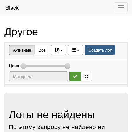
iBlack
Toggl
navig
Другое
Активные
Все
Создать лот
Цена
Лоты не найдены
По этому запросу не найдено ни