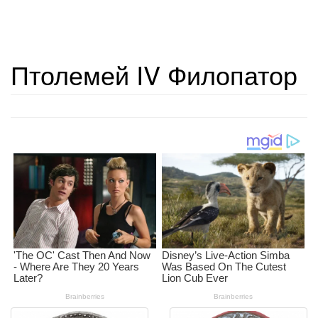
Птолемей IV Филопатор