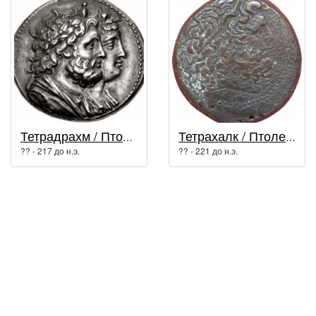
Тетрадрахм / Птолемей IV Филопатор
Тетрахалк / Птолемей IV Филопатор
?? - 217 до н.э.
?? - 221 до н.э.