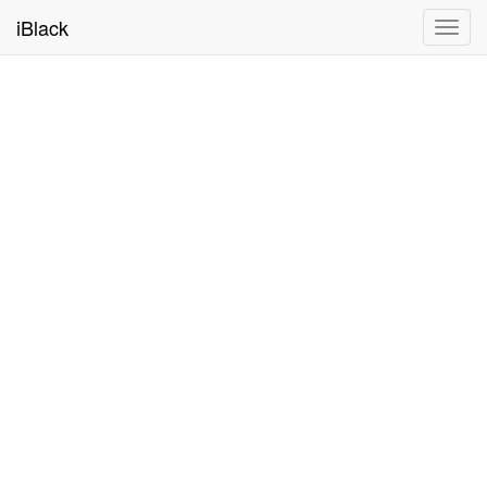
iBlack
Toggl
navig