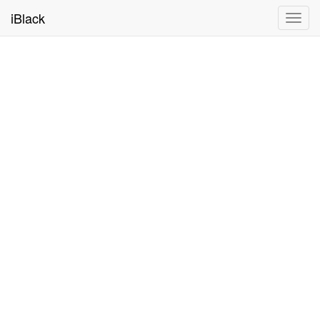
iBlack
Toggl
navig