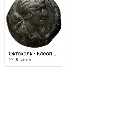
Октохалк / Клеопатра
?? - 51 до н.э.