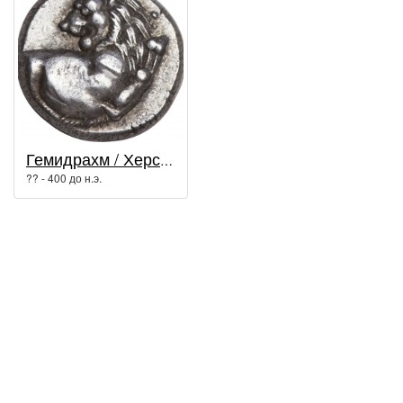
Гемидрахм / Херсонес Таврический
?? - 400 до н.э.