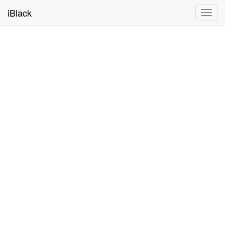
iBlack
Toggl
navig