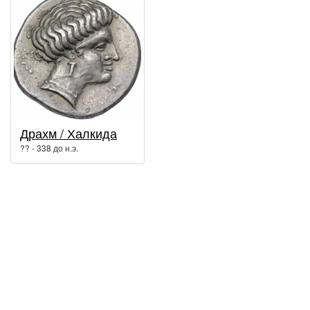
Драхм / Халкида
?? - 338 до н.э.