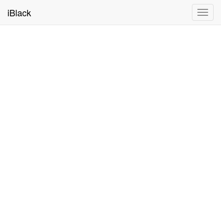
iBlack
Toggl
navig