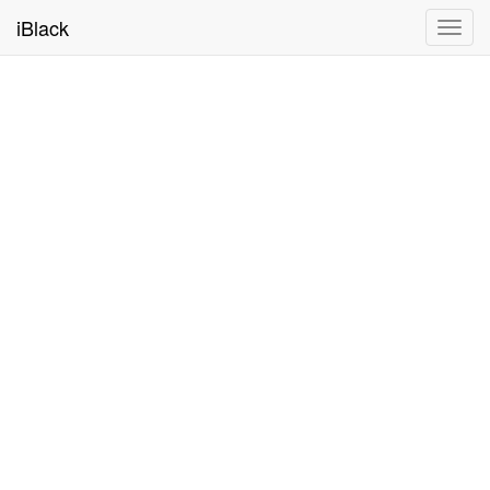
iBlack
Toggl
navig