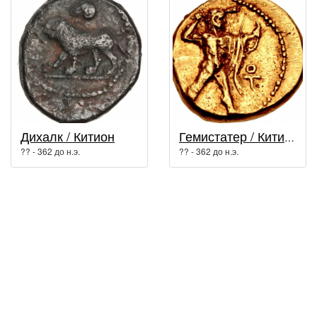
Дихалк / Китион
Гемистатер / Китион
?? - 362 до н.э.
?? - 362 до н.э.