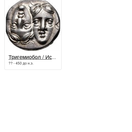
Тригемиобол / Истрия
?? - 450 до н.э.