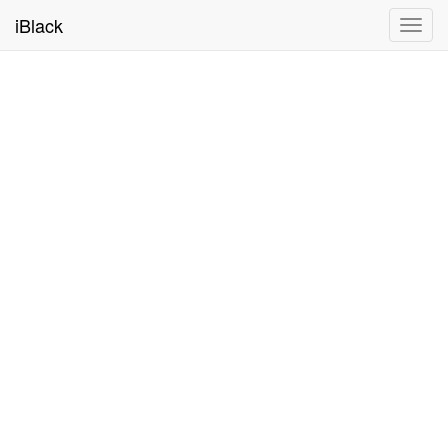
iBlack
Toggl
navig