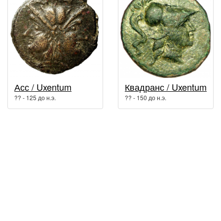
Асс / Uxentum
Квадранс / Uxentum
?? - 125 до н.э.
?? - 150 до н.э.