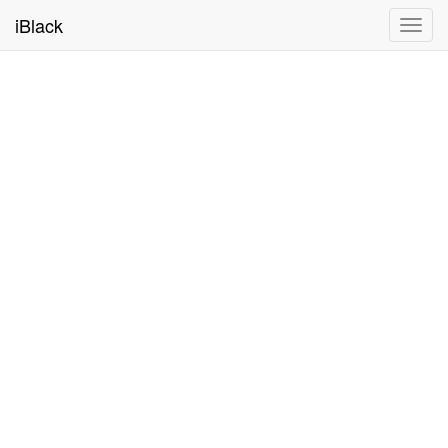
iBlack
Toggl
navig