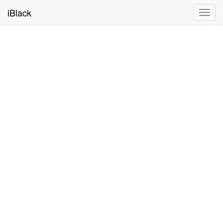
iBlack
Toggl
navig