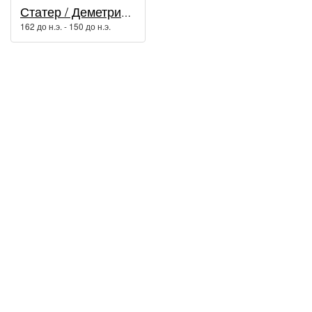
Статер / Деметрий I Сотер
162 до н.э. - 150 до н.э.